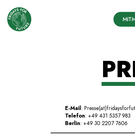
Fridays for Future
MIT
Deutschland
Zum
PR
Inhalt
springen
E-Mail
: Presse(at)fridaysforfu
Telefon
: +49 431 5357 983
Berlin
: +49 30 2207 7606