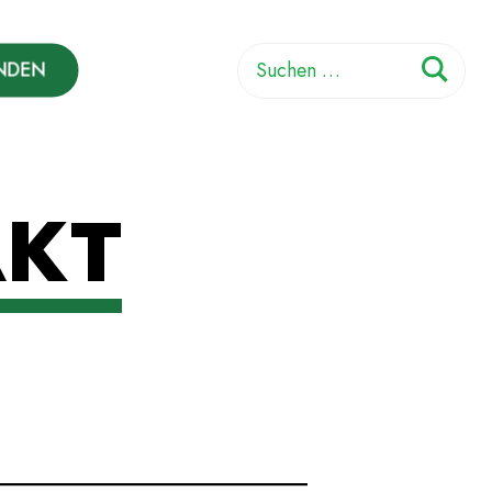
Suchen
NDEN
nach:
AKT