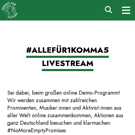
Fridays for Future
Suchen
M
Deutschland
nach:
Zum
#ALLEFÜR1KOMMA5
Inhalt
springen
LIVESTREAM
Sei dabei, beim großen online Demo-Programm!
Wir werden zusammen mit zahlreichen
Prominenten, Musiker:innen und Aktivist:innen aus
aller Welt online zusammenkommen, Aktionen aus
ganz Deutschland besuchen und klarmachen:
#NoMoreEmptyPromises