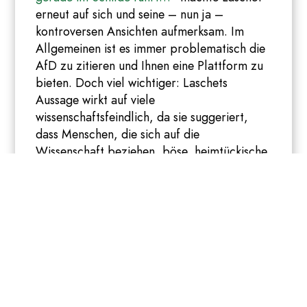
erneut auf sich und seine – nun ja –
kontroversen Ansichten aufmerksam. Im
Allgemeinen ist es immer problematisch die
AfD zu zitieren und Ihnen eine Plattform zu
bieten. Doch viel wichtiger: Laschets
Aussage wirkt auf viele
wissenschaftsfeindlich, da sie suggeriert,
dass Menschen, die sich auf die
Wissenschaft beziehen, böse, heimtückische
Intentionen haben. Dadurch dürften sich
vermutlich vor allem Klimaaktivist*innen
angegriffen fühlen, da diese sich in den
vergangenen Jahren immer wieder auf
naturwissenschaftliche Erkenntnisse stützten,
um die Klimadebatte voranzutreiben. Karl
Lauterbach twitterte beispielsweise: „Das,
was Armin Laschet hier sagt, ist doppelt
schrecklich. Der AfD sollte man nie