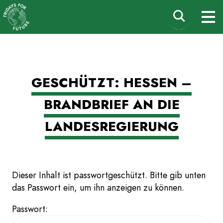
Fridays for Future
Suchen
M
Deutschland
nach:
Zum
GESCHÜTZT: HESSEN –
Inhalt
springen
BRANDBRIEF AN DIE
LANDESREGIERUNG
Dieser Inhalt ist passwortgeschützt. Bitte gib unten
das Passwort ein, um ihn anzeigen zu können.
Passwort: