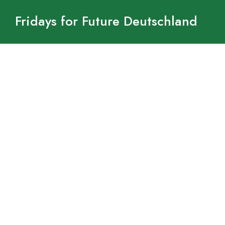
Fridays for Future Deutschland
Ich habe die
Datenschutzerklärung
gelesen und
akzeptiere diese.*