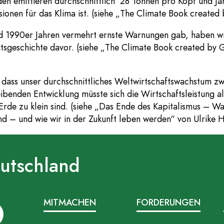
n emittieren durchschnittlich 28 Tonnen pro Kopf und Jah
ionen für das Klima ist. (siehe „The Climate Book created
d 1990er Jahren vermehrt ernste Warnungen gab, haben w
itsgeschichte davor. (siehe „The Climate Book created by
dass unser durchschnittliches Weltwirtschaftswachstum z
eibenden Entwicklung müsste sich die Wirtschaftsleistung a
 Erde zu klein sind. (siehe „Das Ende des Kapitalismus –
ind – und wie wir in der Zukunft leben werden“ von Ulrike
eutschland
MITMACHEN
FORDERUNGEN