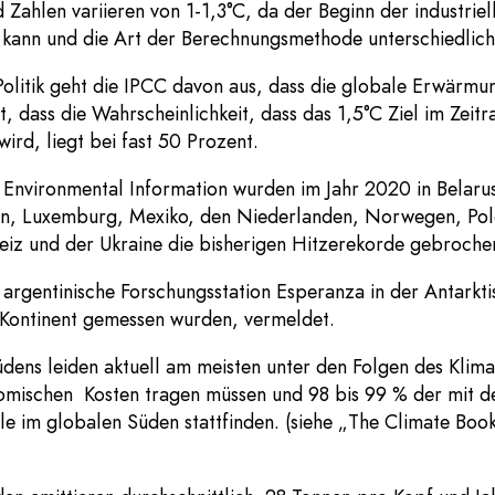
 Zahlen variieren von 1-1,3°C, da der Beginn der industriel
n kann und die Art der Berechnungsmethode unterschiedlich 
Politik geht die IPCC davon aus, dass die globale Erwärm
t, dass die Wahrscheinlichkeit, dass das 1,5°C Ziel im Zei
wird, liegt bei fast 50 Prozent.
 Environmental Information wurden im Jahr 2020 in Belarus,
uen, Luxemburg, Mexiko, den Niederlanden, Norwegen, Pole
iz und der Ukraine die bisherigen Hitzerekorde gebroche
argentinische Forschungsstation Esperanza in der Antarkti
 Kontinent gemessen wurden, vermeldet.
dens leiden aktuell am meisten unter den Folgen des Klim
nomischen Kosten tragen müssen und 98 bis 99 % der mit 
 im globalen Süden stattfinden. (siehe „The Climate Boo