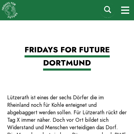
Fridays for Future
Suchen
M
Deutschland
nach:
Zum
FRIDAYS FOR FUTURE
Inhalt
springen
DORTMUND
Lützerath ist eines der sechs Dörfer die im
Rheinland noch für Kohle enteignet und
abgebaggert werden sollen. Für Lützerath rückt der
Tag X immer näher. Doch vor Ort bildet sich
Widerstand und Menschen verteidigen das Dorf.