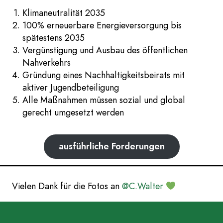
Klimagerechtigkeit. Dafür planen wir Aktionen, zum
Klimaneutralität 2035
Beispiel Demos, Kreidebilder oder
100% erneuerbare Energieversorgung bis
Podiumsdiskussionen. Und: wir brauchen dich! Melde
spätestens 2035
dich gern, wenn du mal vorbeischauen willst.
Vergünstigung und Ausbau des öffentlichen
Nahverkehrs
Gründung eines Nachhaltigkeitsbeirats mit
aktiver Jugendbeteiligung
Alle Maßnahmen müssen sozial und global
gerecht umgesetzt werden
ausführliche Forderungen
Vielen Dank für die Fotos an
@
C.Walter