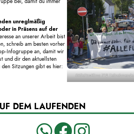
gruppe bei, damit du immer
inden unreglmäßig
oder in Präsens auf der
teresse an unserer Arbeit bist
en, schreib am besten vorher
p-Infogruppe an, damit wir
 und dir den aktuellsten
 den Sitzungen gibt es hier:
#AlleFürsKlima 712 Teilnehmende 
AUF DEM LAUFENDEN