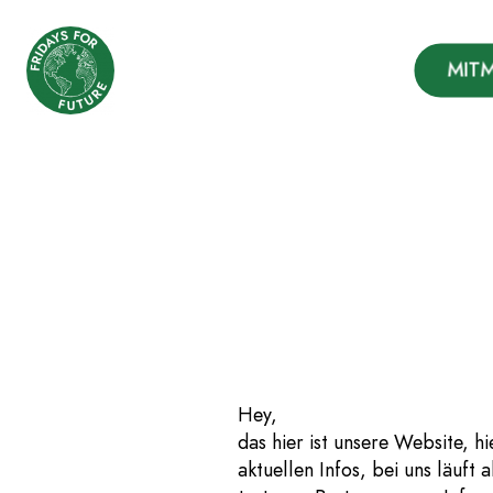
Fridays for Future
MIT
Deutschland
Zum
Inhalt
springen
Hey,
das hier ist unsere Website, h
aktuellen Infos, bei uns läuft