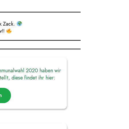
k Zack.
w!!
munalwahl 2020 haben wir
lt, diese findet ihr hier:
n