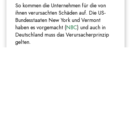
So kommen die Unternehmen für die von
ihnen verursachten Schäden auf. Die US-
Bundesstaaten New York und Vermont
haben es vorgemacht (
NBC
) und auch in
Deutschland muss das Verursacherprinzip
gelten.
TRANSFORMATION
GESTALTEN: JÄHRLICH
300.000 PERSONEN IN
ZUKUNFTSINDUSTRIEN
AUSBILDEN.
Die sozial-ökologische Transformation wird