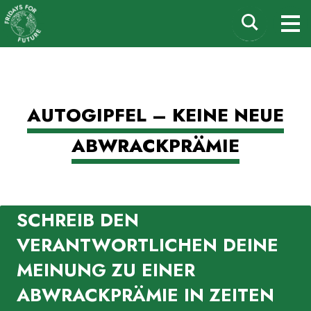
Fridays for Future
Suchen
M
Deutschland
nach:
Zum
AUTOGIPFEL – KEINE NEUE
Inhalt
springen
ABWRACKPRÄMIE
SCHREIB DEN
VERANTWORTLICHEN DEINE
MEINUNG ZU EINER
ABWRACKPRÄMIE IN ZEITEN