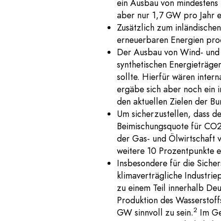
ein Ausbau von mindestens 
aber nur 1,7 GW pro Jahr e
Zusätzlich zum inländische
erneuerbaren Energien prod
Der Ausbau von Wind- und S
synthetischen Energieträge
sollte. Hierfür wären inte
ergäbe sich aber noch ein 
den aktuellen Zielen der Bu
Um sicherzustellen, dass d
Beimischungsquote für CO2-
der Gas- und Ölwirtschaft 
weitere 10 Prozentpunkte e
Insbesondere für die Siche
klimaverträgliche Industrie
zu einem Teil innerhalb Deu
Produktion des Wasserstoffs
2
GW sinnvoll zu sein.
Im Geg