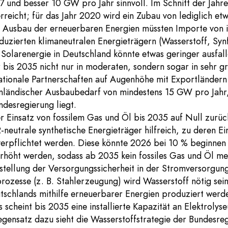
7 und besser 10 GW pro Jahr sinnvoll. Im Schnitt der Jah
rreicht; für das Jahr 2020 wird ein Zubau von lediglich e
n Ausbau der erneuerbaren Energien müssten Importe von 
uzierten klimaneutralen Energieträgern (Wasserstoff, Sy
olarenergie in Deutschland könnte etwas geringer ausfalle
r bis 2035 nicht nur in moderaten, sondern sogar in sehr
rnationale Partnerschaften auf Augenhöhe mit Exportländer
inländischer Ausbaubedarf von mindestens 15 GW pro Jahr,
ndesregierung liegt.
er Einsatz von fossilem Gas und Öl bis 2035 auf Null zurüc
neutrale synthetische Energieträger hilfreich, zu deren E
verpflichtet werden. Diese könnte 2026 bei 10 % beginnen
rhöht werden, sodass ab 2035 kein fossiles Gas und Öl me
rstellung der Versorgungssicherheit in der Stromversorgung
prozesse (z. B. Stahlerzeugung) wird Wasserstoff nötig sein
tschlands mithilfe erneuerbarer Energien produziert werden
 scheint bis 2035 eine installierte Kapazität an Elektroly
ensatz dazu sieht die Wasserstoffstrategie der Bundesreg