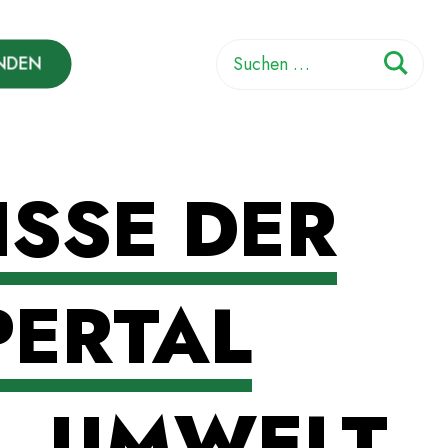
Suchen
NDEN
nach:
SSE DER
PERTAL
A, UMWELT,