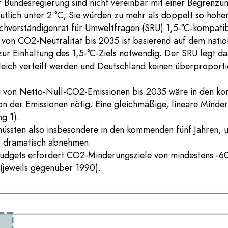
er Bundesregierung sind nicht vereinbar mit einer Begrenz
eutlich unter 2 °C; Sie würden zu mehr als doppelt so ho
chverständigenrat für Umweltfragen (SRU) 1,5-°C-kompatib
h von CO2-Neutralität bis 2035 ist basierend auf dem nat
zur Einhaltung des 1,5-°C-Ziels notwendig. Der SRU legt da
eich verteilt werden und Deutschland keinen überproporti
ng von Netto-Null-CO2-Emissionen bis 2035 wäre in den k
ion der Emissionen nötig. Eine gleichmäßige, lineare Minde
g 1).
üssten also insbesondere in den kommenden fünf Jahren, u
e, dramatisch abnehmen.
Budgets erfordert CO2-Minderungsziele von mindestens -6
(jeweils gegenüber 1990).