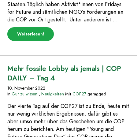
Staaten.Täglich haben Aktivist*innen von Fridays
for Future und sämtlichen NGO’s Forderungen an
die COP vor Ort gestellt. Unter anderem ist …
über
Weiterlesen
!
„Biden,
Braunkohle,
Blablabla
|
COP
DAILY
Mehr fossile Lobby als jemals | COP
–
Tag
DAILY – Tag 4
5“
10. November 2022
in
Gut zu wissen!
,
Neuigkeiten
Mit
COP27
getagged
Der vierte Tag auf der COP27 ist zu Ende, heute mit
nur wenig wirklichen Ergebnissen, dafür gibt es
aber umso mehr über das Geschehen um die COP
herum zu berichten. Am heutigen “Young and
Future Generations Day“ der COP waren die