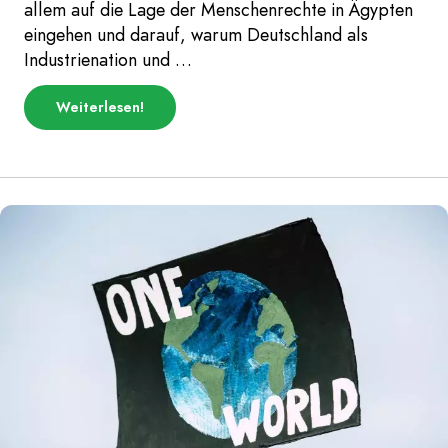
allem auf die Lage der Menschenrechte in Ägypten
eingehen und darauf, warum Deutschland als
Industrienation und …
über
Weiterlesen
!
„Die
(Un-)Gerechtigkeitsfrage
der
COP27“