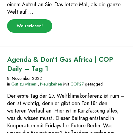
einem Aufruf an Sie. Das letzte Mal, als die ganze
Welt auf …
über
Weiterlesen
!
„Offener
Brief
an
die
Außenministerin
Annalena
Agenda & Don’t Gas Africa | COP
Baerbock“
Daily – Tag 1
8. November 2022
in
Gut zu wissen!
,
Neuigkeiten
Mit
COP27
getagged
Der erste Tag der 27. Weltklimakonferenz ist rum –
der ist wichtig, denn er gibt den Ton für den
weiteren Verlauf an. Hier ist in Kurzfassung alles,
was du wissen musst. Dieser Beitrag entstand in
Kooperation mit Fridays for Future Berlin. Was
waren die Erwartungen? Außerdem werden am