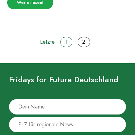
über
Weiterlesen
!
„COP-
Kontext
–
was,
wann,
wie,
warum?“
Seitennavigation
Letzte
1
2
Fridays for Future Deutschland