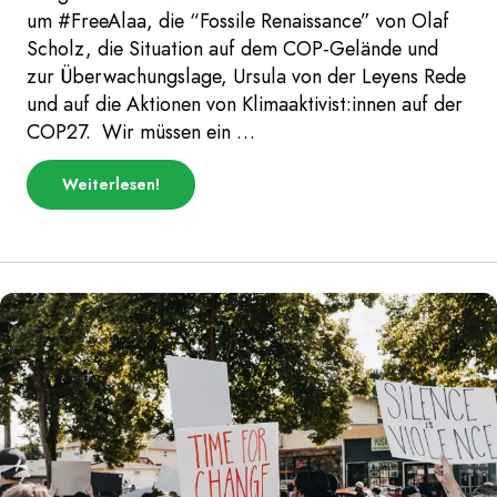
um #FreeAlaa, die “Fossile Renaissance” von Olaf
Scholz, die Situation auf dem COP-Gelände und
zur Überwachungslage, Ursula von der Leyens Rede
und auf die Aktionen von Klimaaktivist:innen auf der
COP27. Wir müssen ein …
über
Weiterlesen
!
„World
Leader
Summit
Fazit
|
COP
Daily
–
Tag
2“