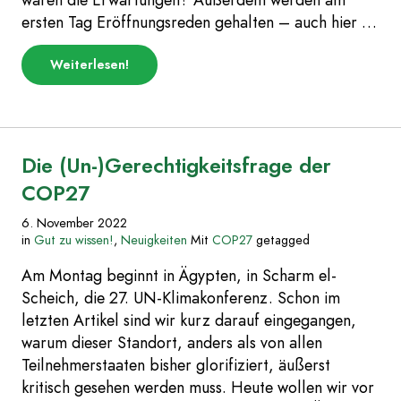
ersten Tag Eröffnungsreden gehalten – auch hier …
über
Weiterlesen
!
„Agenda
&
Don’t
Gas
Africa
|
Die (Un-)Gerechtigkeitsfrage der
COP
Daily
COP27
–
Tag
6. November 2022
1“
in
Gut zu wissen!
,
Neuigkeiten
Mit
COP27
getagged
Am Montag beginnt in Ägypten, in Scharm el-
Scheich, die 27. UN-Klimakonferenz. Schon im
letzten Artikel sind wir kurz darauf eingegangen,
warum dieser Standort, anders als von allen
Teilnehmerstaaten bisher glorifiziert, äußerst
kritisch gesehen werden muss. Heute wollen wir vor