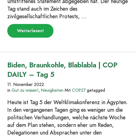
umstrittenes Statement abgegeben hat. Der heutige
Tag stand auch im Zeichen des
zivilgesellschaftlichen Protests, …
über
Weiterlesen
!
„#GlobalDayOfAction
|
COP
DAILY
–
Tag
Biden, Braunkohle, Blablabla | COP
6“
DAILY – Tag 5
11. November 2022
in
Gut zu wissen!
,
Neuigkeiten
Mit
COP27
getagged
Heute ist Tag 5 der Weltklimakonferenz in Ägypten.
In den vergangenen Tagen ging es weniger um die
politischen Verhandlungen, welche nächste Woche
auf dem Plan stehen, sondern eher um Reden,
Delegationen und Absprachen unter den