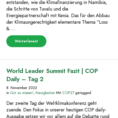
entstanden, wie die Klimafinanzierung in Namibia,
die Schritte von Tuvalu und die
Energiepartnerschaft mit Kenia. Das für den Abbau
der Klimaungerechtigkeit elementare Thema “Loss
& …
über
Weiterlesen
!
„Der
Tag
der
Finanzen
|
COP
World Leader Summit Fazit | COP
DAILY
–
Daily – Tag 2
Tag
3“
8. November 2022
in
Gut zu wissen!
,
Neuigkeiten
Mit
COP27
getagged
Der zweite Tag der Weltklimakonferenz geht
zuende. Den Fokus in unserer heutigen COP daily-
Ausgabe setzen wir vor allem auf die Debatte rund