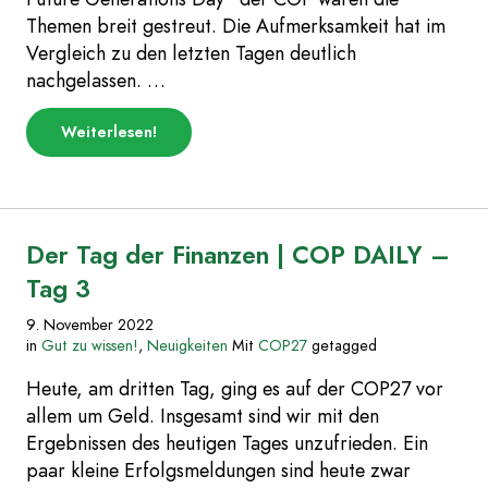
Themen breit gestreut. Die Aufmerksamkeit hat im
Vergleich zu den letzten Tagen deutlich
nachgelassen. …
über
Weiterlesen
!
„Mehr
fossile
Lobby
als
jemals
|
Der Tag der Finanzen | COP DAILY –
COP
DAILY
Tag 3
–
Tag
9. November 2022
4“
in
Gut zu wissen!
,
Neuigkeiten
Mit
COP27
getagged
Heute, am dritten Tag, ging es auf der COP27 vor
allem um Geld. Insgesamt sind wir mit den
Ergebnissen des heutigen Tages unzufrieden. Ein
paar kleine Erfolgsmeldungen sind heute zwar