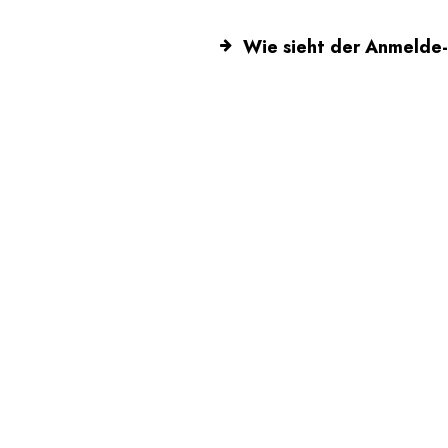
Wie sieht der Anmelde-
Sollte ich alle Training
Warum lohnt sich die T