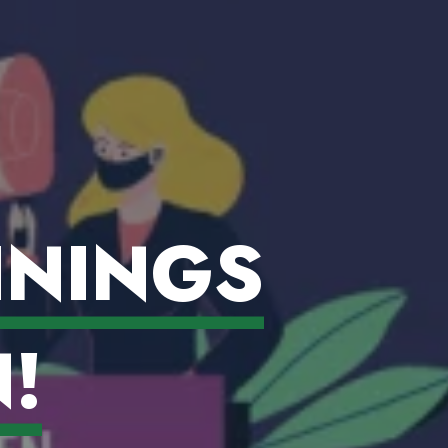
ININGS
!