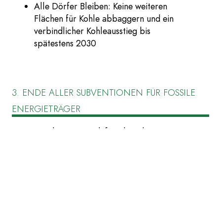
Alle Dörfer Bleiben: Keine weiteren
Flächen für Kohle abbaggern und ein
verbindlicher Kohleausstieg bis
spätestens 2030
3. ENDE ALLER SUBVENTIONEN FÜR FOSSILE
ENERGIETRÄGER
Hamburg sorgt dafür, dass diese
Forderungen bundesweit umgesetzt
werden und stoppt selbst die
Subventionen fossiler Energieträger.
4. DIE BESEITIGUNG ALLER (POLITISCHEN)