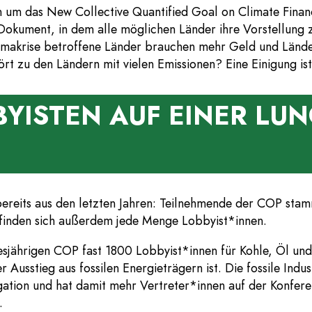
gen um das New Collective Quantified Goal on Climate Fi
 Dokument, in dem alle möglichen Länder ihre Vorstellung z
 Klimakrise betroffene Länder brauchen mehr Geld und Länder
t zu den Ländern mit vielen Emissionen? Eine Einigung ist 
YISTEN AUF EINER LU
ereits aus den letzten Jahren: Teilnehmende der COP stamm
z finden sich außerdem jede Menge Lobbyist*innen.
ährigen COP fast 1800 Lobbyist*innen für Kohle, Öl und Ga
r Ausstieg aus fossilen Energieträgern ist. Die fossile Ind
egation und hat damit mehr Vertreter*innen auf der Konfer
.