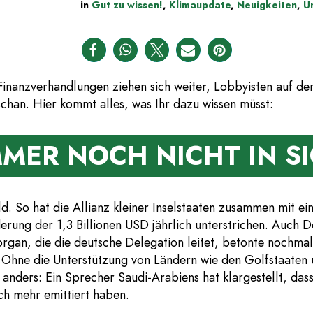
in
Gut zu wissen!
,
Klimaupdate
,
Neuigkeiten
,
U
inanzverhandlungen ziehen sich weiter, Lobbyisten auf de
han. Hier kommt alles, was Ihr dazu wissen müsst:
IMMER NOCH NICHT IN S
d. So hat die Allianz kleiner Inselstaaten zusammen mit ei
rung der 1,3 Billionen USD jährlich unterstrichen. Auch D
rgan, die die deutsche Delegation leitet, betonte nochmal
 Ohne die Unterstützung von Ländern wie den Golfstaaten und
r anders: Ein Sprecher Saudi-Arabiens hat klargestellt, da
sch mehr emittiert haben.