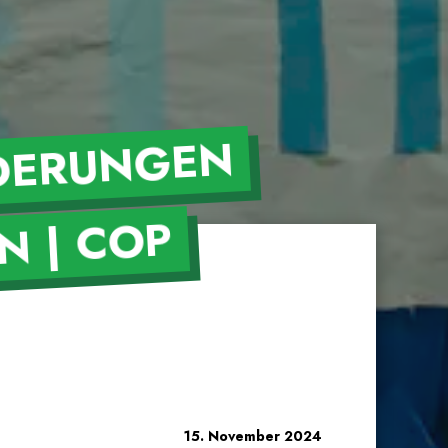
BBYIS
UNGEN
 | COP
15. November 2024