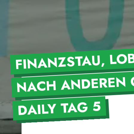
FINANZS
MUS UND
NACH ANDEREN 
DAILY TAG 5