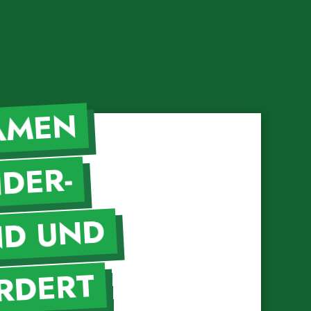
N
ER-
D UND
ORDERT