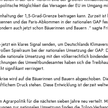
rpolitische Möglichkeit das Versagen der EU im Umgang mi
inhaltung der 1,5-Grad-Grenze beitragen kann. Zurzeit ist
kennen und das Paris-Abkommen in der nationalen GAP fes
sondern auch jetzt schon Bäuerinnen und Bauern .“ sagte Fr
jetzt ein klares Signal senden, um Deutschlands Klimaver
großen Spielraum bei der nationalen Umsetzung der GAP. 
die nationale Umsetzung mit den völkerrechtlich bindenden
rechnungen des Umweltbundesamtes haben sich die Treibha
ht signifikant verringert.
ise wird auf die Bäuerinnen und Bauern abgeschoben. Die P
ftlichem Druck stehen. Diese Entwicklung ist derzeit weltw
grarpolitik für die nächsten sieben Jahre neu verteilt. Mi
tungen zur nationalen Umsetzung finden die Trilog-Verhand