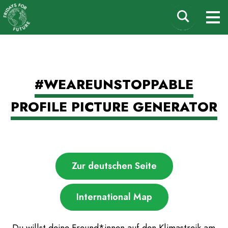
Fridays for Future
Suchen
M
Deutschland
nach:
Zum
#WEAREUNSTOPPABLE
Inhalt
springen
PROFILE PICTURE GENERATOR
Zur deutschen Seite
International Map