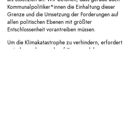
Kommunalpolitiker*innen die Einhaltung dieser
Grenze und die Umsetzung der Forderungen auf
allen politischen Ebenen mit größter
Entschlossenheit vorantreiben müssen.
Um die Klimakatastrophe zu verhindern, erfordert
es insbesondere auch auf Kommunalebene
weitreichende Veränderungen sowie die Ausrichtung
aller städtischen Sektoren auf Nachhaltigkeit. Ein
nachhaltiger Umgang mit unserem Planeten und den
Ökosystemen muss Teil unserer Gesellschaft,
unserer Kultur und unserer Wirtschaft werden.
Daher fordern wir alle Entscheidungsträger im
Altkreis Halle auf, deutliche Maßnahmen zu
ergreifen, die in enger Zusammenarbeit mit der
Wissenschaft erarbeitet und als effektiv und
zielführend anerkannt sind, um den Klimawandel zu