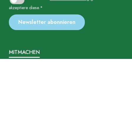
akzeptiere diese.*
MITMACHEN
AKTIONEN
STREIKTERMINE
ORTSGRUPPEN
ARBEITSGRUPPEN
FOR FUTURE-BÜNDNIS
FORDERUNGEN