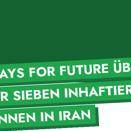
TA
YS FOR FUTURE
M
L
R SIEBEN INHAFTIE
NEN IN IRAN