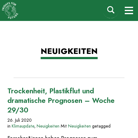
Fridays for Future
Suchen
M
Deutschland
nach:
Zum
NEUIGKEITEN
Inhalt
springen
Trockenheit, Plastikflut und
dramatische Prognosen – Woche
29/30
26. Juli 2020
in
Klimaupdate
,
Neuigkeiten
Mit
Neuigkeiten
getagged