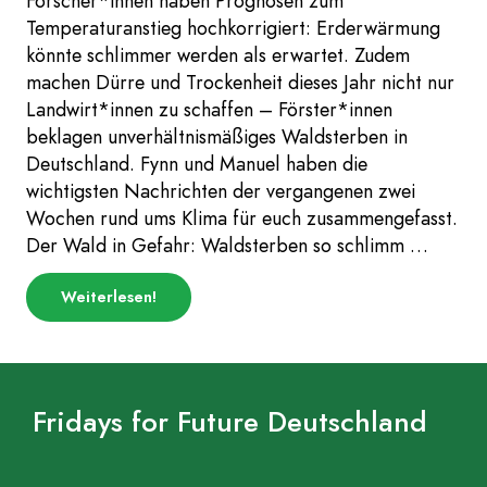
Forscher*innen haben Prognosen zum
Temperaturanstieg hochkorrigiert: Erderwärmung
könnte schlimmer werden als erwartet. Zudem
machen Dürre und Trockenheit dieses Jahr nicht nur
Landwirt*innen zu schaffen – Förster*innen
beklagen unverhältnismäßiges Waldsterben in
Deutschland. Fynn und Manuel haben die
wichtigsten Nachrichten der vergangenen zwei
Wochen rund ums Klima für euch zusammengefasst.
Der Wald in Gefahr: Waldsterben so schlimm …
über
Weiterlesen
!
„Trockenheit,
Plastikflut
und
dramatische
Prognosen
–
Fridays for Future Deutschland
Woche
29/30“