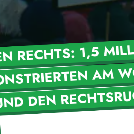
US
N RECHTS: 1
LLIO
CHEN 
RIERTEN
HENE
UND DEN RECHTSRU