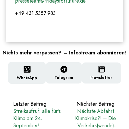
presseteam@fridaysforfuture.de
+49 431 5357 983
Nichts mehr verpassen? – Infostream abonnieren!
Newsletter
Telegram
WhatsApp
Beitragsnavigation
Letzter Beitrag:
Nächster Beitrag:
Streikaufruf: alle für‘s
Nächste Abfahrt:
Klima am 24.
Klimakrise?! – Die
September!
Verkehrs(wende)-