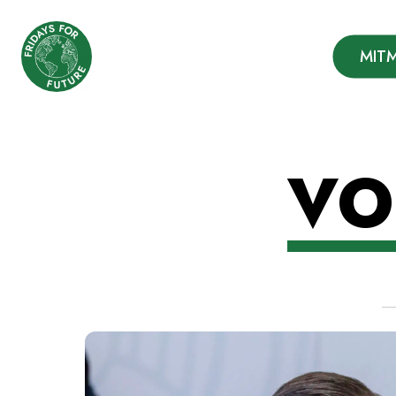
Fridays for Future
MIT
Deutschland
Zum
VO
Inhalt
springen