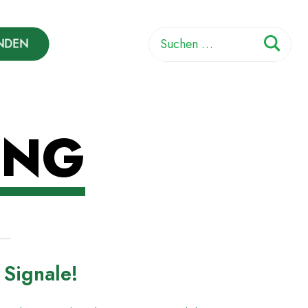
Suchen
NDEN
nach:
ING
 Signale!