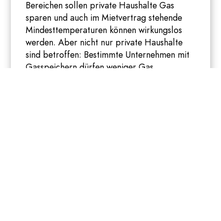
Bereichen sollen private Haushalte Gas
sparen und auch im Mietvertrag stehende
Mindesttemperaturen können wirkungslos
werden. Aber nicht nur private Haushalte
sind betroffen: Bestimmte Unternehmen mit
Gasspeichern dürfen weniger Gas
verbrauchen und auch Firmen müssen sich
aufs Sparen einstellen.
Dem
Düsseldorfer Gasunternehmen Uniper
geht es gleichzeitig finanziell gar nicht gut,
weshalb die Deutsche Regierung ihm mit
einem Rettungspaket von 15.000.000.000
(Milliarden) Euro unter die Arme greift.
Dabei übernimmt der Bund auch 30% der
Anteile des Unternehmens.
Übrigens, nur zur preislichen Einordung:
Das 9€-Ticket hat den Staat für die drei