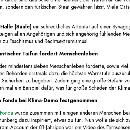
n, sondern den türkischen Staat gewähren lässt. Viele Ort
!
n
Halle (Saale)
ein schreckliches Attentat auf einer Synago
 zeigen allen Angehörigen und sich angehörig fühlenden M
n zu Faschismus und Rechtsextremismus!
antischer Taifun fordert Menschenleben
 der mindestens sieben Menschenleben forderte, sowie vie
chen Behörden erstmals dazu die höchste Warnstufe auszuru
 in Sicherheit zu begeben. Zudem ging eine große Gefahr v
n mal ein Beispiel dafür, was für große Schaden der Klima
ane Fonda bei Klima-Demo festgenommen
 Fonda
wurde zusammen mit einigen anderen Menschen bei
Thunberg dazu inspiriert, etwas zu tun. Nun wolle sie sich 
ram-Account der 81-Jährigen war ein Video des Fernsehsend