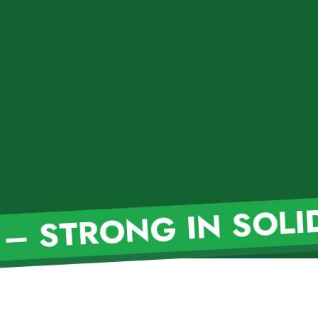
 – STRONG IN SO
W