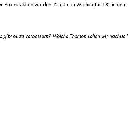
er Protestaktion vor dem Kapitol in Washington DC in den 
 gibt es zu verbessern? Welche Themen sollen wir nächste
s Artikels berichteten wir über die Beginn der UN-Klimako
r haben das korrigiert
.