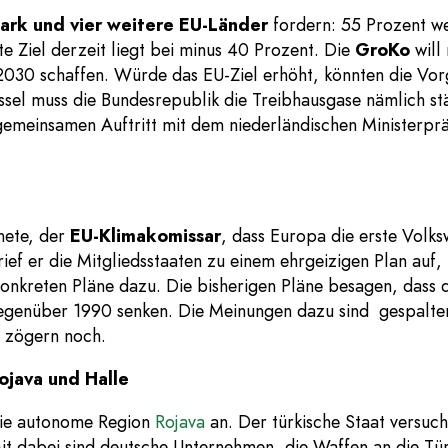
ark und vier weitere EU-Länder
fordern: 55 Prozent w
te Ziel derzeit liegt bei minus 40 Prozent. Die
GroKo
will
2030 schaffen. Würde das EU-Ziel erhöht, könnten die Vo
ssel muss die Bundesrepublik die Treibhausgase nämlich st
gemeinsamen Auftritt mit dem niederländischen Ministerprä
nete, der
EU-Klimakomissar
, dass Europa die erste Volks
ief er die Mitgliedsstaaten zu einem ehrgeizigen Plan auf, 
e konkreten Pläne dazu. Die bisherigen Pläne besagen, dass 
genüber 1990 senken. Die Meinungen dazu sind gespalten, 
 zögern noch.
ojava
und Halle
 die autonome Region
Rojava
an. Der türkische Staat versuch
 Mit dabei sind deutsche Unternehmen, die Waffen an die Tür