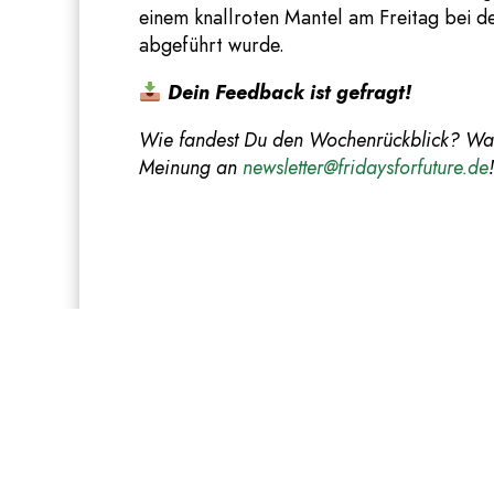
einem knallroten Mantel am Freitag bei d
abgeführt wurde.
Dein Feedback ist gefragt!
Wie fandest Du den Wochenrückblick? Was
Meinung an
newsletter@fridaysforfuture.de
!
Hinweis: In einer früheren Version diese
Diese beginnt jedoch erst im Dezember. Wi