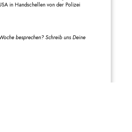
USA in Handschellen von der Polizei
 Woche besprechen? Schreib uns Deine
nferenz COP25 in der kommenden Woche.