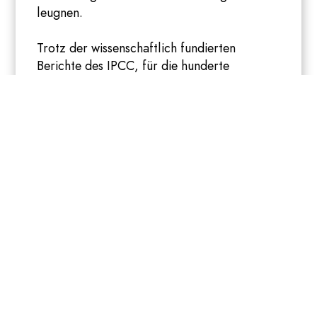
leugnen.
Trotz der wissenschaftlich fundierten
Berichte des IPCC, für die hunderte
Wissenschaftler*innen die Ergebnisse
aktueller Forschung aus der ganzen Welt
auswerten, streuen sie Falschmeldungen und
Missinformationen, die unterstellen, dass die
menschengemachte Klimakrise nicht real
wäre. Das kein*e seriöse*r
Wissenschaftler*in ihre Argumente
unterstützt, hält sie nicht davon ab auch
politische Lobbyarbeit zu machen, nach
Recherchen von Correctiv
pflegt der Verein
enge Beziehungen zur AfD. Außerdem steht
Eike e.V. in Kontakt zu dem US-
amerikanischen Heartland Institute, die
ebenfalls den Klimawandel leugnen und dies