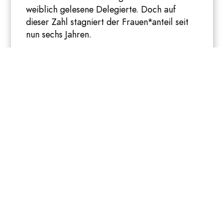
weiblich gelesene Delegierte. Doch auf
dieser Zahl stagniert der Frauen*anteil seit
nun sechs Jahren.
Das ist ziemlich schade, denn Daten zeigen,
dass die aktive Mitgestaltung und Initiative
von Frauen* in der Klimapolitik – ob auf
großer Bühne in Dubai oder beim
Landgarten-Projekt in der Region – deutlich
effektivere und progressivere Ergebnisse
hervorbringt. Benachteiligung bis Ausschluss
von FLINTA* Menschen in der Klimapolitik
schadet so nicht nur der benachteiligten
Gruppe selbst, sondern allen Menschen
(Männer ausdrücklich mitgemeint
).
Am Gender Day hat die COP
Präsidentschaft dieses Jahr einen von 60