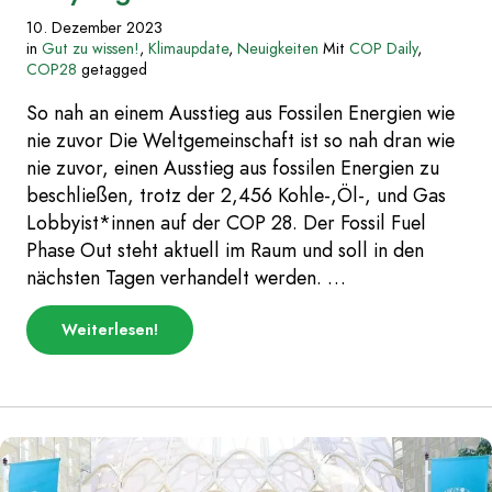
10. Dezember 2023
in
Gut zu wissen!
,
Klimaupdate
,
Neuigkeiten
Mit
COP Daily
,
COP28
getagged
So nah an einem Ausstieg aus Fossilen Energien wie
nie zuvor Die Weltgemeinschaft ist so nah dran wie
nie zuvor, einen Ausstieg aus fossilen Energien zu
beschließen, trotz der 2,456 Kohle-,Öl-, und Gas
Lobbyist*innen auf der COP 28. Der Fossil Fuel
Phase Out steht aktuell im Raum und soll in den
nächsten Tagen verhandelt werden. …
über
Weiterlesen
!
„Geleakter
Brief,
Ausstieg
aus
Fossilen
Energien
so
nah