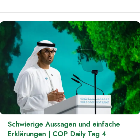
science
is
clear!
|
COP
Daily
Tag
5“
Schwierige Aussagen und einfache
Erklärungen | COP Daily Tag 4