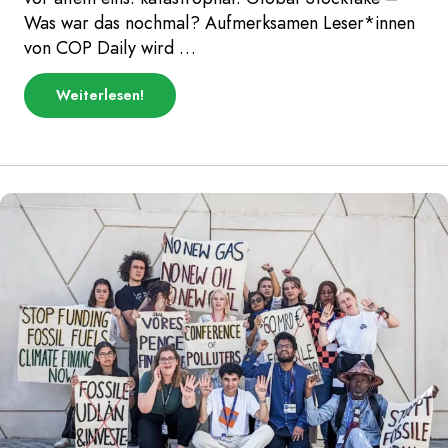
Was war das nochmal? Aufmerksamen Leser*innen
von COP Daily wird …
über
Weiterlesen
!
„Katastrophaler
Global
Stocktake
Abschluss-
Entwurf |
COP
Daily
Tag
12“