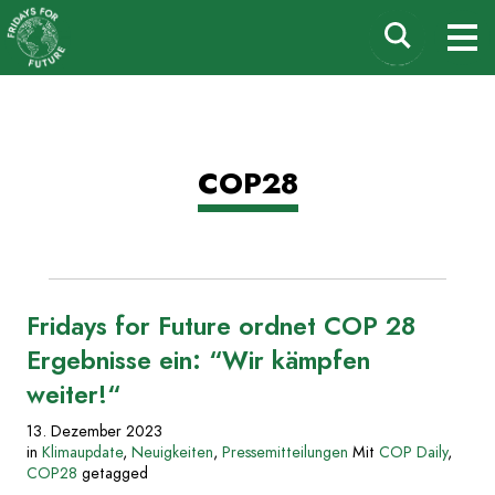
Fridays for Future
Suchen
M
Deutschland
nach:
Zum
COP28
Inhalt
springen
Fridays for Future ordnet COP 28
Ergebnisse ein: “Wir kämpfen
weiter!“
13. Dezember 2023
in
Klimaupdate
,
Neuigkeiten
,
Pressemitteilungen
Mit
COP Daily
,
COP28
getagged