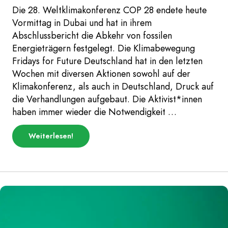
Die 28. Weltklimakonferenz COP 28 endete heute
Vormittag in Dubai und hat in ihrem
Abschlussbericht die Abkehr von fossilen
Energieträgern festgelegt. Die Klimabewegung
Fridays for Future Deutschland hat in den letzten
Wochen mit diversen Aktionen sowohl auf der
Klimakonferenz, als auch in Deutschland, Druck auf
die Verhandlungen aufgebaut. Die Aktivist*innen
haben immer wieder die Notwendigkeit …
über
Weiterlesen
!
„Fridays
for
Future
ordnet
COP
28
Ergebnisse
ein:
“Wir
kämpfen