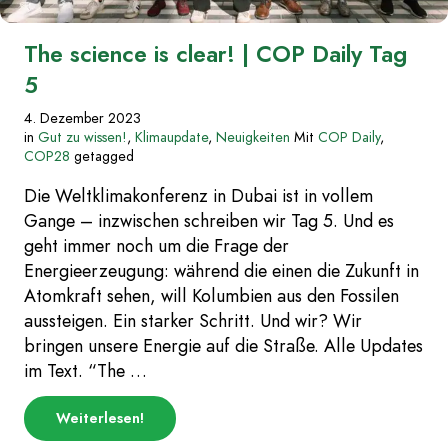
The science is clear! | COP Daily Tag
5
4. Dezember 2023
in
Gut zu wissen!
,
Klimaupdate
,
Neuigkeiten
Mit
COP Daily
,
COP28
getagged
Die Weltklimakonferenz in Dubai ist in vollem
Gange – inzwischen schreiben wir Tag 5. Und es
geht immer noch um die Frage der
Energieerzeugung: während die einen die Zukunft in
Atomkraft sehen, will Kolumbien aus den Fossilen
aussteigen. Ein starker Schritt. Und wir? Wir
bringen unsere Energie auf die Straße. Alle Updates
im Text. “The …
über
Weiterlesen
!
„The