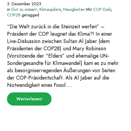
3. Dezember 2023
in
Gut zu wissen!
,
Klimaupdate
,
Neuigkeiten
Mit
COP Daily
,
COP28
getagged
“Die Welt zurück in die Steinzeit werfen” –
Präsident der COP leugnet das Klima?! In einer
Live-Diskussion zwischen Sultan Al Jaber (dem
Präsidenten der COP28) und Mary Robinson
(Vorsitzende der “Elders” und ehemalige UN-
Sondergesandte für Klimawandel) kam es zu mehr
als besorgniserregenden Äußerungen von Seiten
der COP-Präsidentschaft. Als Al Jaber auf die
Notwendigkeit eines Fossil …
über
Weiterlesen
!
„Schwierige
Aussagen
und
einfache
Erklärungen
|