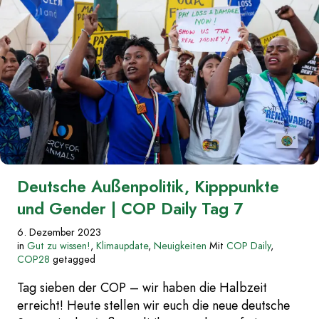
Entwurf
des
GST,
Erklärung
zu
Kinder-
und
Jugendrechten
|
COP
Daily
Tag
9“
Deutsche Außenpolitik, Kipppunkte
und Gender | COP Daily Tag 7
6. Dezember 2023
in
Gut zu wissen!
,
Klimaupdate
,
Neuigkeiten
Mit
COP Daily
,
COP28
getagged
Tag sieben der COP – wir haben die Halbzeit
erreicht! Heute stellen wir euch die neue deutsche