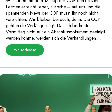
Wir haben mit dem 13. Tag der COP den offiziell
Letzten erreicht, aber, surprise – auf uns und die
spannenden News der COP müsst ihr noch nicht
verzichten. Wir bleiben bei euch, denn: Die COP
geht in die Verlängerung! Da sich bis heute
Vormittag nicht auf ein Abschlussdokument geeinigt
werden konnte, werden sich die Verhandlungen …
über
Weiterlesen
!
„COP-
Chroniken:
COP
im
Verlängerungsspiel
–
Hitze
steigt
während
abschließenden
Verhandlungen
–
COP
Daily