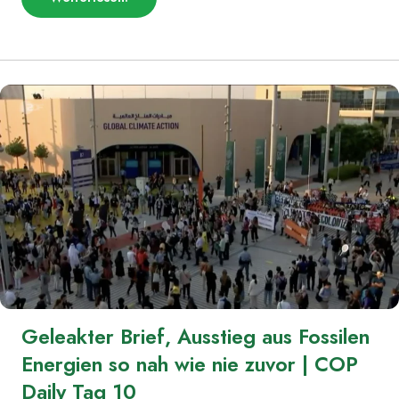
„Zwischenbilanz,
Streit
nach
dem
OPEC-
Brief,
der
Klimaanpassungsfond
|
COP
Daily
Tag
11“
Geleakter Brief, Ausstieg aus Fossilen
Energien so nah wie nie zuvor | COP
Daily Tag 10