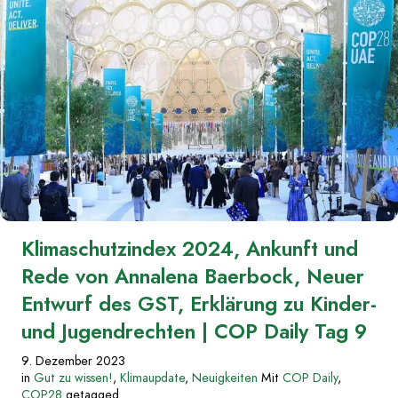
wie
nie
zuvor
|
COP
Daily
Tag
10“
Klimaschutzindex 2024, Ankunft und
Rede von Annalena Baerbock, Neuer
Entwurf des GST, Erklärung zu Kinder-
und Jugendrechten | COP Daily Tag 9
9. Dezember 2023
in
Gut zu wissen!
,
Klimaupdate
,
Neuigkeiten
Mit
COP Daily
,
COP28
getagged