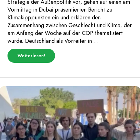
Strategie der Außenpolitik vor, gehen auf einen am
Vormittag in Dubai präsentierten Bericht zu
Klimakipppunkten ein und erklären den
Zusammenhang zwischen Geschlecht und Klima, der
am Anfang der Woche auf der COP thematisiert
wurde. Deutschland als Vorreiter in …
über
Weiterlesen
!
„Deutsche
Außenpolitik,
Kipppunkte
und
Gender
|
COP
Daily
Tag
7“