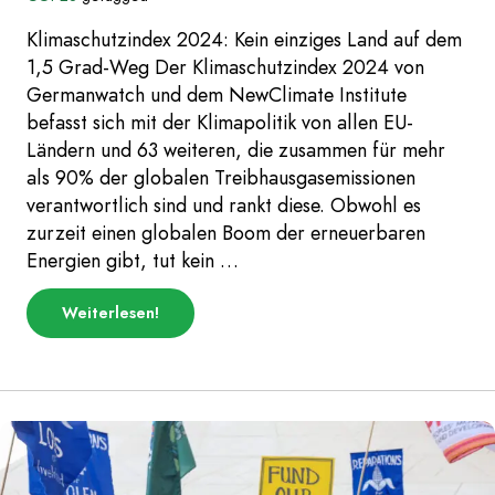
Klimaschutzindex 2024: Kein einziges Land auf dem
1,5 Grad-Weg Der Klimaschutzindex 2024 von
Germanwatch und dem NewClimate Institute
befasst sich mit der Klimapolitik von allen EU-
Ländern und 63 weiteren, die zusammen für mehr
als 90% der globalen Treibhausgasemissionen
verantwortlich sind und rankt diese. Obwohl es
zurzeit einen globalen Boom der erneuerbaren
Energien gibt, tut kein …
über
Weiterlesen
!
„Klimaschutzindex
2024,
Ankunft
und
Rede
von
Annalena
Baerbock,
Neuer