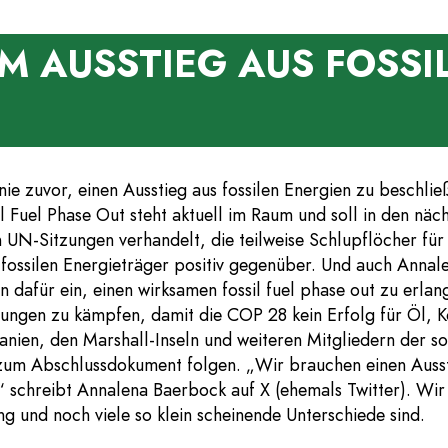
M AUSSTIEG AUS FOSSI
nie zuvor, einen Ausstieg aus fossilen Energien zu beschli
l Fuel Phase Out steht aktuell im Raum und soll in den n
 UN-Sitzungen verhandelt, die teilweise Schlupflöcher für 
 fossilen Energieträger positiv gegenüber. Und auch Annal
dafür ein, einen wirksamen fossil fuel phase out zu erlang
dlungen zu kämpfen, damit die COP 28 kein Erfolg für Öl,
nien, den Marshall-Inseln und weiteren Mitgliedern der s
zum Abschlussdokument folgen. „Wir brauchen einen Aussti
n“ schreibt Annalena Baerbock auf X (ehemals Twitter). Wi
g und noch viele so klein scheinende Unterschiede sind.