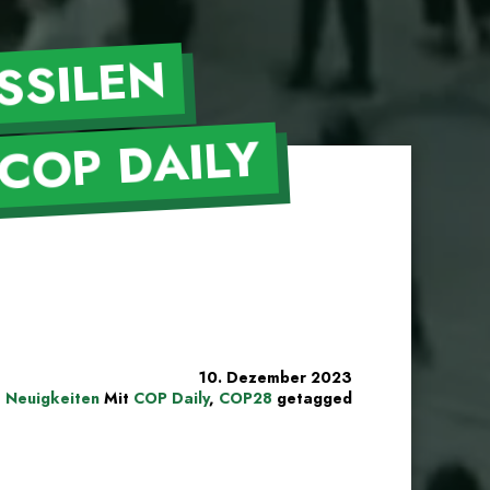
SSILEN
NAH
 DAILY
10. Dezember 2023
,
Neuigkeiten
Mit
COP Daily
,
COP28
getagged