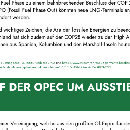
sil Fuel Phase zu einem bahnbrechenden Beschluss der COP
FPO (Fossil Fuel Phase Out) könnten neue LNG-Terminals an
indert werden.
 wichtiges Zeichen, die Ära der fossilen Energien zu bee
hland hat sich zudem auf der COP28 wieder zu der High A
innen aus Spanien, Kolumbien und den Marshall-Inseln he
el-ausstieg-opec-1.6316882?reduced=true
und
https://www.dw.com/en/cop28-germanys-baerbock-p
-widerstand-im-kampf-um-mehr-klimaschutz-a-8f551516-cd01-422e-b2c7-6f9893b268bc
F DER OPEC UM AUSSTI
iner Vereinigung, welche aus den größten Öl-Exportländer