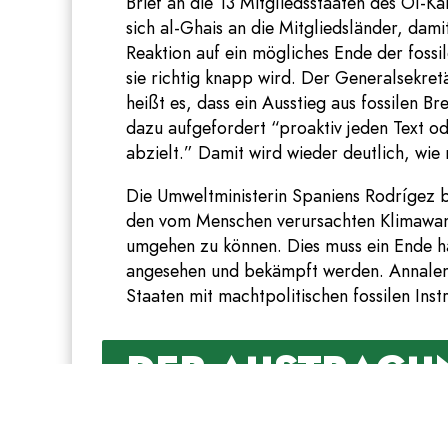
Brief an die 13 Mitgliedsstaaten des Öl-Ka
sich al-Ghais an die Mitgliedsländer, dami
Reaktion auf ein mögliches Ende der fossi
sie richtig knapp wird. Der Generalsekretä
heißt es, dass ein Ausstieg aus fossilen 
dazu aufgefordert “proaktiv jeden Text od
abzielt.” Damit wird wieder deutlich, wie
Die Umweltministerin Spaniens Rodrígez be
den vom Menschen verursachten Klimawande
umgehen zu können. Dies muss ein Ende ha
angesehen und bekämpft werden. Annalena
Staaten mit machtpolitischen fossilen Inst
DER AUSTRAGUN
Seit heute steht fest, welches Land als 