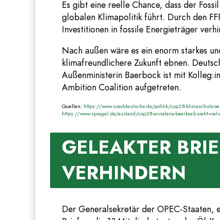
Es gibt eine reelle Chance, dass der Fos
globalen Klimapolitik führt. Durch den F
Investitionen in fossile Energieträger verh
Nach außen wäre es ein enorm starkes und
klimafreundlichere Zukunft ebnen. Deutsc
Außenministerin Baerbock ist mit Kolleg:
Ambition Coalition aufgetreten.
Quellen:
https://www.sueddeutsche.de/politik/cop28-klimaschutz-o
https://www.spiegel.de/ausland/cop28-annalena-baerbock-sieht-viel
GELEAKTER BRIE
VERHINDERN
Der Generalsekretär der OPEC-Staaten, e