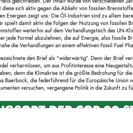
rtells geschrieben. Der Inhalt wurde von verschiedenen Zeit
t diese sich aktiv gegen die Abkehr von fossilen Brennstof
len Energien zeigt uns: Die Öl-Industrien sind zu allem be
r spielt damit aktiv die Folgen der Nutzung von fossilen B
Brennstoffen weiterhin auf dem Verhandlungstisch des UN-Kl
er jede Formel abzulehnen, die auf Energie, also fossile Br
 nahe die Verhandlungen an einem effektiven Fossil Fuel Ph
zeichnete den Brief als “widerwärtig”. Denn der Brief verd
l verharmlosen, um aus Profitinteresse eine Neugestaltun
ben, denn die Klimakrise ist die größte Bedrohung für die
 Baerbock, die federführend für die Europäische Union ve
rumenten versuchen, vergangene Politik in die Zukunft zu f
GSORT DER COP 29 S
nächstes die COP beherbergen wird. Und zwar: Aserbaidsch