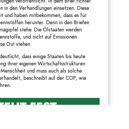
ungen veröffentlicht. In dem Brief richtet
fen in den Verhandlungen einsetzen. Diese
reit und haben mitbekommen, dass es für
rennstoffen herunter. Denn in den Briefen
imagipfel stehe. Die Ölstaaten werden
ennstoffe, und nicht auf Emissionen
ase Out stehen.
eutlicht, dass einige Staaten bis heute
g ihrer eigenen Wirtschaftsstrukturen
 Menschheit und muss auch als solche
rhandelt, beschreibt auf der COP, wie
ühren.
TEHT FEST
an! Nach Ägypten und den Vereinigten